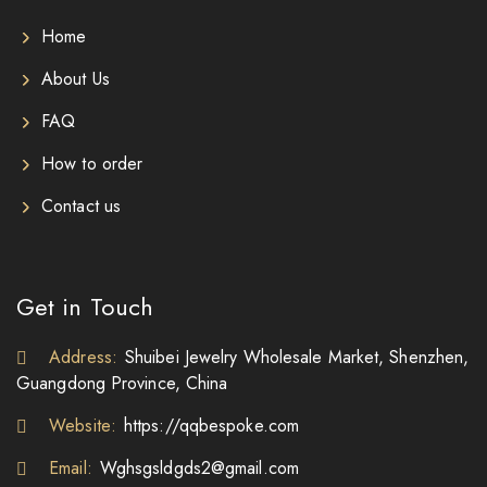
Home
About Us
FAQ
How to order
Contact us
Get in Touch
Address:
Shuibei Jewelry Wholesale Market, Shenzhen,
Guangdong Province, China
Website:
https://qqbespoke.com
Email:
Wghsgsldgds2@gmail.com