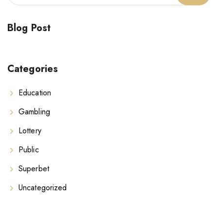
Blog Post
Categories
Education
Gambling
Lottery
Public
Superbet
Uncategorized