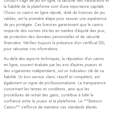
Lorsqu’il s’agit de jeu en ligne, la sécurité des transactions et
la fiabilité de la plateforme sont d’une importance capitale.
Choisir un casino en ligne réputé, doté de licences de jeu
valides, est la première étape pour assurer une expérience
de jeu protégée. Ces licences garantissent que le casino
respecte des normes strictes en matière d’équité des jeux,
de protection des données personnelles et de sécurité
financière. Vérifiez toujours la présence d’un certificat SSL
pour sécuriser vos informations.
Au-delà des aspects techniques, la réputation d’un casino
en ligne, souvent évaluée par les avis d’autres joueurs et
des organismes indépendants, est un indicateur clé de sa
fiabilité. Un bon service client, réactif et compétent, est
également un signe de professionnalisme. La transparence
concernant les termes et conditions, ainsi que les
procédures de retrait des gains, contribue à bâtir la
confiance entre le joueur et la plateforme. Le **Betsson
Casino** s’efforce de maintenir ces standards élevés.