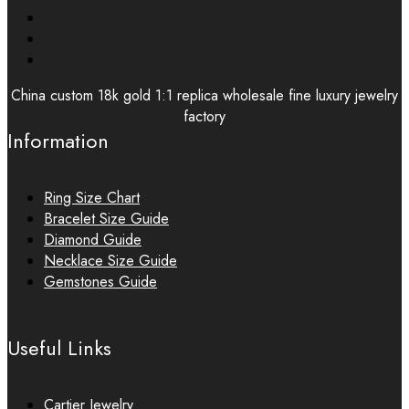
China custom 18k gold 1:1 replica wholesale fine luxury jewelry
factory
Information
Ring Size Chart
Bracelet Size Guide
Diamond Guide
Necklace Size Guide
Gemstones Guide
Useful Links
Cartier Jewelry