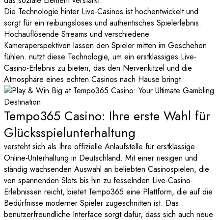
das soziale Element verstärkt.
Die Technologie hinter Live-Casinos ist hochentwickelt und
sorgt für ein reibungsloses und authentisches Spielerlebnis.
Hochauflösende Streams und verschiedene
Kameraperspektiven lassen den Spieler mitten im Geschehen
fühlen. nutzt diese Technologie, um ein erstklassiges Live-
Casino-Erlebnis zu bieten, das den Nervenkitzel und die
Atmosphäre eines echten Casinos nach Hause bringt.
Tempo365 Casino: Ihre erste Wahl für
Glücksspielunterhaltung
versteht sich als Ihre offizielle Anlaufstelle für erstklassige
Online-Unterhaltung in Deutschland. Mit einer riesigen und
ständig wachsenden Auswahl an beliebten Casinospielen, die
von spannenden Slots bis hin zu fesselnden Live-Casino-
Erlebnissen reicht, bietet Tempo365 eine Plattform, die auf die
Bedürfnisse moderner Spieler zugeschnitten ist. Das
benutzerfreundliche Interface sorgt dafür, dass sich auch neue