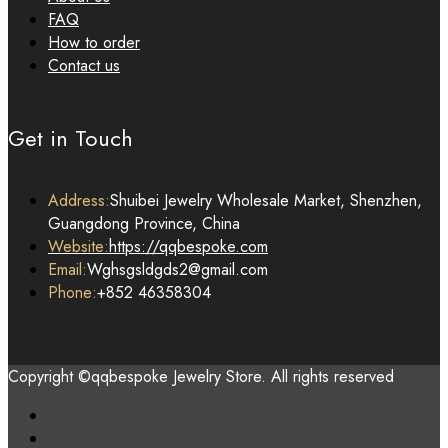
FAQ
How to order
Contact us
Get in Touch
Address:
Shuibei Jewelry Wholesale Market, Shenzhen,
Guangdong Province, China
Website:
https://qqbespoke.com
Email:
Wghsgsldgds2@gmail.com
Phone:
+852 46358304
Copyright ©qqbespoke Jewelry Store. All rights reserved