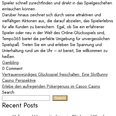
Spieler schnell zurechtfinden und direkt in das Spielgeschehen
eintauchen können.
Darüber hinaus zeichnet sich durch seine attraktiven und
vielfältigen Aktionen aus, die darauf abzielen, das Spielerlebnis
für alle Kunden zu bereichern. Egal, ob Sie ein erfahrener
Spieler oder neu in der Welt des Online-Glücksspiels sind,
Tempo365 bietet die perfekte Umgebung für unvergesslichen
Spielspaß. Treten Sie ein und erleben Sie Spannung und
Unterhaltung rund um die Uhr – ist bereit, Sie willkommen zu
heißen.
Gambling
0 Comment
Post
Vertrauenswürdiges Glücksspiel freischalten: Eine SlotBunny
Casino Perspektive
navigation
Erlebe den aufregenden Pokergenuss im Casoo Casino
Search
Search
Recent Posts