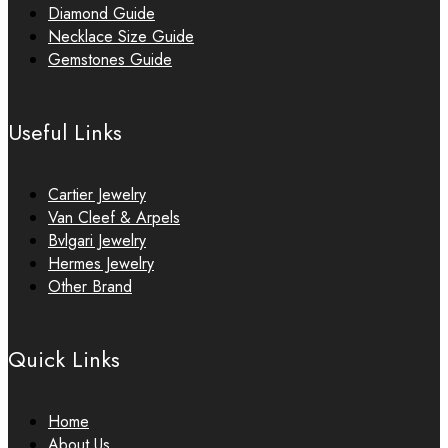
Diamond Guide
Necklace Size Guide
Gemstones Guide
Useful Links
Cartier Jewelry
Van Cleef & Arpels
Bvlgari Jewelry
Hermes Jewelry
Other Brand
Quick Links
Home
About Us