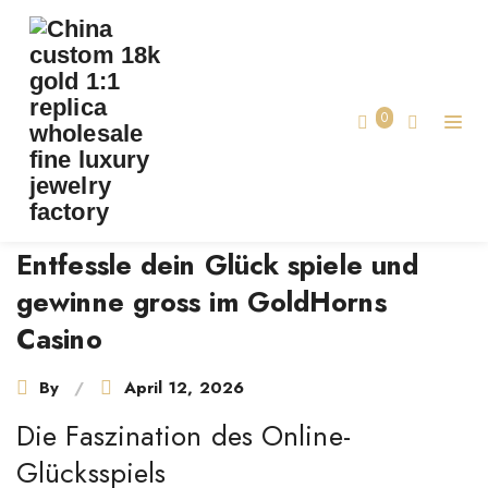
ENTFESSLE DEIN GLÜCK SPIELE UND
GEWINNE GROSS IM GOLDHORNS CASINO
Entfessle dein Glück spiele und gewinne
0
Home
gross im GoldHorns Casino
Post
Entfessle dein Glück spiele und
navigation
gewinne gross im GoldHorns
Casino
By
April 12, 2026
Die Faszination des Online-
Glücksspiels