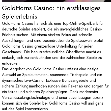
GoldHorns Casino: Ein erstklassiges
Spielerlebnis
GoldHorns Casino hat sich als eine Top-Online-Spielbank für
deutsche Spieler etabliert, die ein unvergleichliches Casino-
Erlebnis suchen. Mit einem starken Fokus auf schnelle
Auszahlungen und eine beeindruckende Spielauswahl bietet
GoldHorns Casino grenzenlose Unterhaltung für jeden
Geschmack. Die benutzerfreundliche Oberfläche macht es
einfach, sich zurechtzufinden und die zahlreichen Spiele zu
entdecken.
Das Angebot von GoldHorns Casino umfasst eine riesige
Auswahl an Spielautomaten, spannende Tischspiele und ein
dynamisches Live-Casino. Exklusive Bonusangebote und
sichere Zahlungsmethoden runden das Paket ab und sorgen für
ein faires und sicheres Spielvergnügen. Dank modernster
Verschlüsselungstechnologie und einer zuverlässigen Lizenz
können sich die Spieler bei GoldHorns Casino voll und ganz
auf das Spiel konzentrieren.