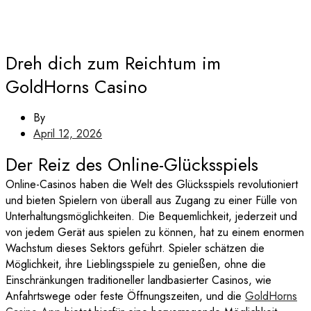
Home
Dreh dich zum Reichtum im GoldHorns Casino
Dreh dich zum Reichtum im
GoldHorns Casino
By
April 12, 2026
Der Reiz des Online-Glücksspiels
Online-Casinos haben die Welt des Glücksspiels revolutioniert
und bieten Spielern von überall aus Zugang zu einer Fülle von
Unterhaltungsmöglichkeiten. Die Bequemlichkeit, jederzeit und
von jedem Gerät aus spielen zu können, hat zu einem enormen
Wachstum dieses Sektors geführt. Spieler schätzen die
Möglichkeit, ihre Lieblingsspiele zu genießen, ohne die
Einschränkungen traditioneller landbasierter Casinos, wie
Anfahrtswege oder feste Öffnungszeiten, und die
GoldHorns