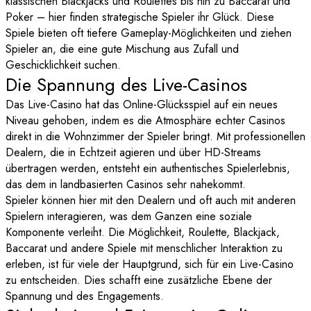
klassischen Blackjacks und Roulettes bis hin zu Baccarat und
Poker – hier finden strategische Spieler ihr Glück. Diese
Spiele bieten oft tiefere Gameplay-Möglichkeiten und ziehen
Spieler an, die eine gute Mischung aus Zufall und
Geschicklichkeit suchen.
Die Spannung des Live-Casinos
Das Live-Casino hat das Online-Glücksspiel auf ein neues
Niveau gehoben, indem es die Atmosphäre echter Casinos
direkt in die Wohnzimmer der Spieler bringt. Mit professionellen
Dealern, die in Echtzeit agieren und über HD-Streams
übertragen werden, entsteht ein authentisches Spielerlebnis,
das dem in landbasierten Casinos sehr nahekommt.
Spieler können hier mit den Dealern und oft auch mit anderen
Spielern interagieren, was dem Ganzen eine soziale
Komponente verleiht. Die Möglichkeit, Roulette, Blackjack,
Baccarat und andere Spiele mit menschlicher Interaktion zu
erleben, ist für viele der Hauptgrund, sich für ein Live-Casino
zu entscheiden. Dies schafft eine zusätzliche Ebene der
Spannung und des Engagements.