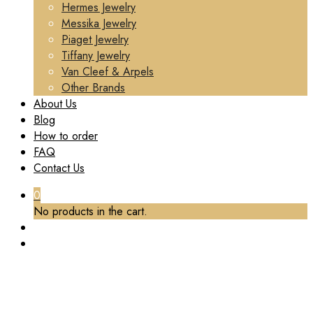
Hermes Jewelry
Messika Jewelry
Piaget Jewelry
Tiffany Jewelry
Van Cleef & Arpels
Other Brands
About Us
Blog
How to order
FAQ
Contact Us
0
No products in the cart.
DREH DICH ZUM REICHTUM IM GOLDHORNS
CASINO