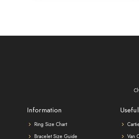
Ch
Information
Useful
Ring Size Chart
Carti
Bracelet Size Guide
Van C