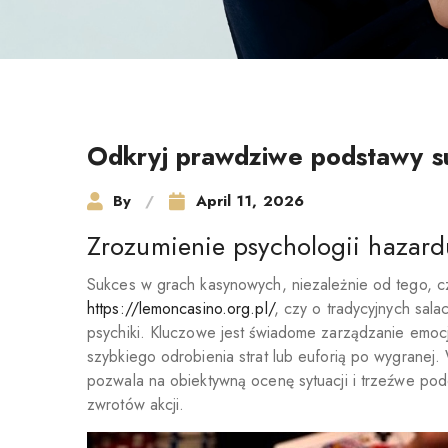
Post
Odkryj prawdziwe podstawy s
navigation
By
April 11, 2026
Zrozumienie psychologii hazard
Sukces w grach kasynowych, niezależnie od tego, cz
https://lemoncasino.org.pl/
, czy o tradycyjnych sala
psychiki. Kluczowe jest świadome zarządzanie emoc
szybkiego odrobienia strat lub euforią po wygranej
pozwala na obiektywną ocenę sytuacji i trzeźwe pod
zwrotów akcji.