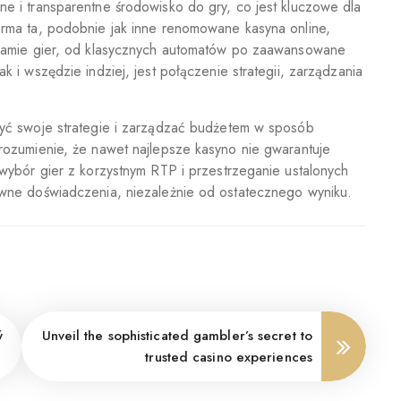
 i transparentne środowisko do gry, co jest kluczowe dla
rma ta, podobnie jak inne renomowane kasyna online,
 gamie gier, od klasycznych automatów po zaawansowane
 i wszędzie indziej, jest połączenie strategii, zarządzania
yć swoje strategie i zarządzać budżetem w sposób
rozumienie, że nawet najlepsze kasyno nie gwarantuje
wybór gier z korzystnym RTP i przestrzeganie ustalonych
wne doświadczenia, niezależnie od ostatecznego wyniku.
ý
Unveil the sophisticated gambler’s secret to
trusted casino experiences