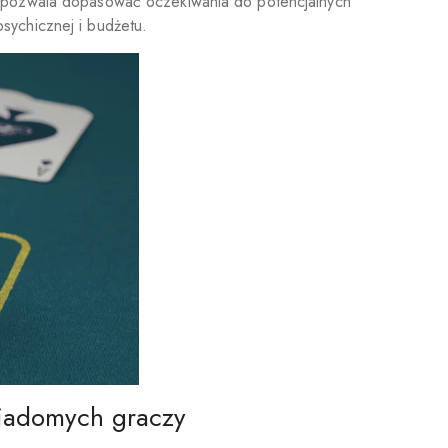
a) pozwala dopasować oczekiwania do potencjalnych
sychicznej i budżetu.
iadomych graczy