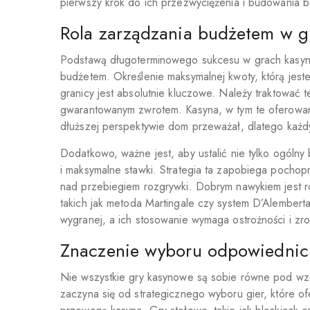
pierwszy krok do ich przezwyciężenia i budowania b
Rola zarządzania budżetem w 
Podstawą długoterminowego sukcesu w grach kasyno
budżetem. Określenie maksymalnej kwoty, którą jesteś
granicy jest absolutnie kluczowe. Należy traktować te
gwarantowanym zwrotem. Kasyna, w tym te oferowan
dłuższej perspektywie dom przeważał, dlatego każdy
Dodatkowo, ważne jest, aby ustalić nie tylko ogólny 
i maksymalne stawki. Strategia ta zapobiega pocho
nad przebiegiem rozgrywki. Dobrym nawykiem jest r
takich jak metoda Martingale czy system D’Alemberta
wygranej, a ich stosowanie wymaga ostrożności i zro
Znaczenie wyboru odpowiednic
Nie wszystkie gry kasynowe są sobie równe pod wzg
zaczyna się od strategicznego wyboru gier, które of