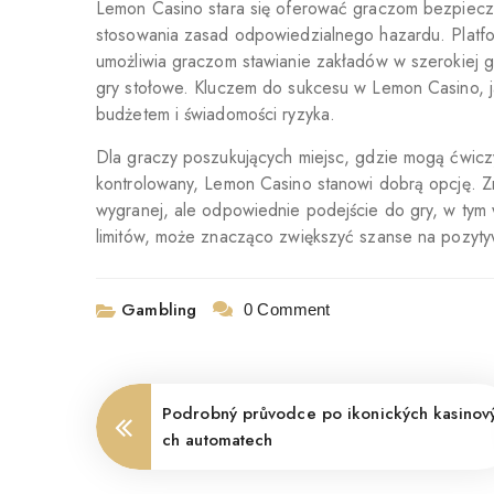
Lemon Casino stara się oferować graczom bezpieczne
stosowania zasad odpowiedzialnego hazardu. Platfo
umożliwia graczom stawianie zakładów w szerokiej
gry stołowe. Kluczem do sukcesu w Lemon Casino, jak
budżetem i świadomości ryzyka.
Dla graczy poszukujących miejsc, gdzie mogą ćwicz
kontrolowany, Lemon Casino stanowi dobrą opcję. Z
wygranej, ale odpowiednie podejście do gry, w tym 
limitów, może znacząco zwiększyć szanse na pozyty
Gambling
0 Comment
Podrobný průvodce po ikonických kasinov
ch automatech