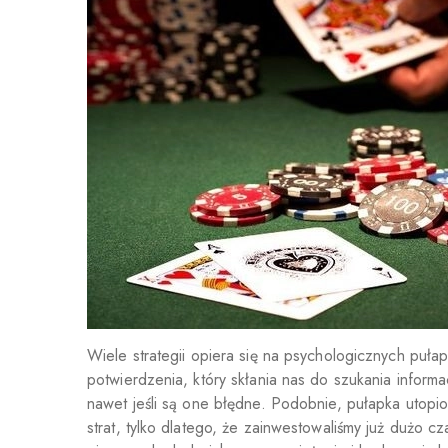
Wiele strategii opiera się na psychologicznych puł
potwierdzenia, który skłania nas do szukania infor
nawet jeśli są one błędne. Podobnie, pułapka utop
strat, tylko dlatego, że zainwestowaliśmy już dużo 