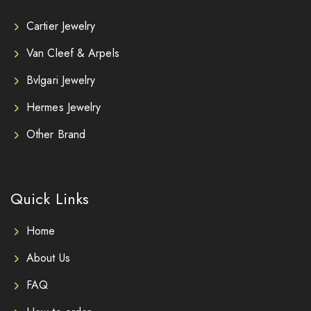
Cartier Jewelry
Van Cleef & Arpels
Bvlgari Jewelry
Hermes Jewelry
Other Brand
Quick Links
Home
About Us
FAQ