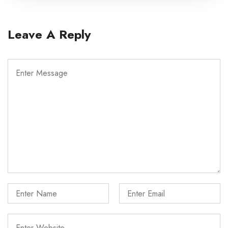
Leave A Reply