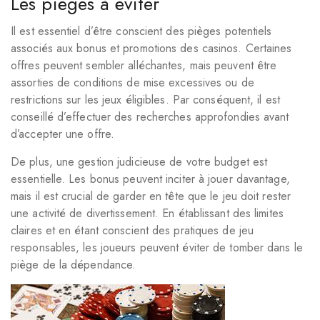
Les pièges à éviter
Il est essentiel d’être conscient des pièges potentiels
associés aux bonus et promotions des casinos. Certaines
offres peuvent sembler alléchantes, mais peuvent être
assorties de conditions de mise excessives ou de
restrictions sur les jeux éligibles. Par conséquent, il est
conseillé d’effectuer des recherches approfondies avant
d’accepter une offre.
De plus, une gestion judicieuse de votre budget est
essentielle. Les bonus peuvent inciter à jouer davantage,
mais il est crucial de garder en tête que le jeu doit rester
une activité de divertissement. En établissant des limites
claires et en étant conscient des pratiques de jeu
responsables, les joueurs peuvent éviter de tomber dans le
piège de la dépendance.