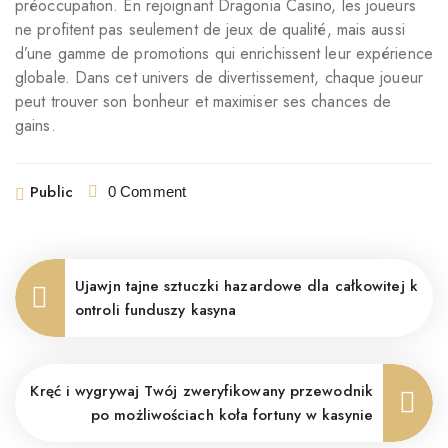
préoccupation. En rejoignant Dragonia Casino, les joueurs
ne profitent pas seulement de jeux de qualité, mais aussi
d’une gamme de promotions qui enrichissent leur expérience
globale. Dans cet univers de divertissement, chaque joueur
peut trouver son bonheur et maximiser ses chances de
gains.
Public
0 Comment
Ujawjn tajne sztuczki hazardowe dla całkowitej k
ontroli funduszy kasyna
Kręć i wygrywaj Twój zweryfikowany przewodnik
po możliwościach koła fortuny w kasynie