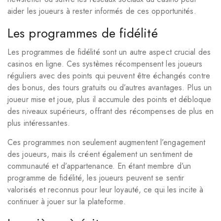
aider les joueurs à rester informés de ces opportunités.
Les programmes de fidélité
Les programmes de fidélité sont un autre aspect crucial des
casinos en ligne. Ces systèmes récompensent les joueurs
réguliers avec des points qui peuvent être échangés contre
des bonus, des tours gratuits ou d’autres avantages. Plus un
joueur mise et joue, plus il accumule des points et débloque
des niveaux supérieurs, offrant des récompenses de plus en
plus intéressantes.
Ces programmes non seulement augmentent l’engagement
des joueurs, mais ils créent également un sentiment de
communauté et d’appartenance. En étant membre d’un
programme de fidélité, les joueurs peuvent se sentir
valorisés et reconnus pour leur loyauté, ce qui les incite à
continuer à jouer sur la plateforme.