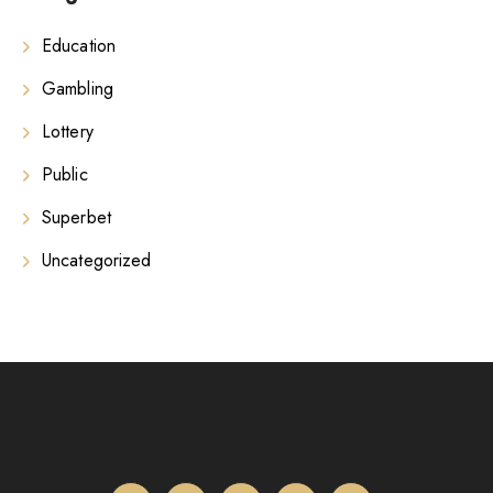
Education
Gambling
Lottery
Public
Superbet
Uncategorized