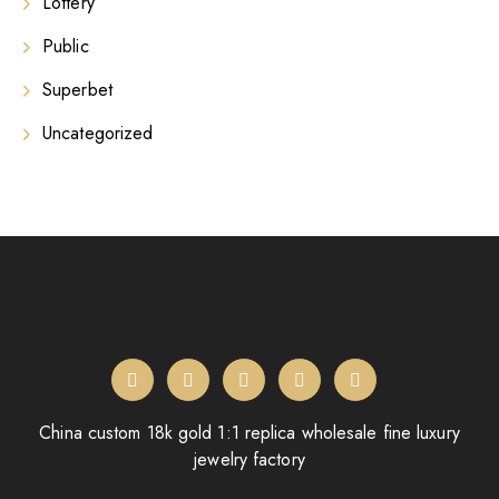
Lottery
Public
Superbet
Uncategorized
China custom 18k gold 1:1 replica wholesale fine luxury
jewelry factory