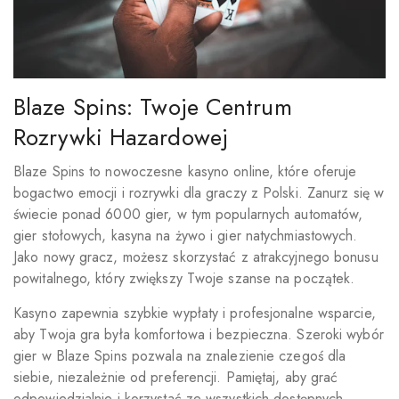
Blaze Spins: Twoje Centrum
Rozrywki Hazardowej
Blaze Spins to nowoczesne kasyno online, które oferuje
bogactwo emocji i rozrywki dla graczy z Polski. Zanurz się w
świecie ponad 6000 gier, w tym popularnych automatów,
gier stołowych, kasyna na żywo i gier natychmiastowych.
Jako nowy gracz, możesz skorzystać z atrakcyjnego bonusu
powitalnego, który zwiększy Twoje szanse na początek.
Kasyno zapewnia szybkie wypłaty i profesjonalne wsparcie,
aby Twoja gra była komfortowa i bezpieczna. Szeroki wybór
gier w Blaze Spins pozwala na znalezienie czegoś dla
siebie, niezależnie od preferencji. Pamiętaj, aby grać
odpowiedzialnie i korzystać ze wszystkich dostępnych