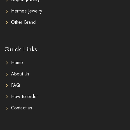
Hermes Jewelry
Other Brand
Quick Links
Home
About Us
FAQ
How to order
Contact us