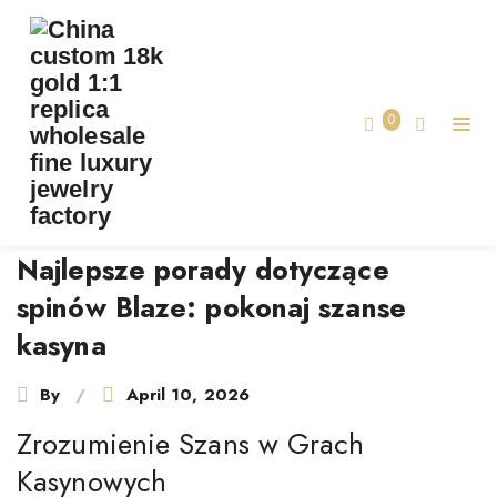
NAJLEPSZE PORADY DOTYCZĄCE SPINÓW
BLAZE: POKONAJ SZANSE KASYNA
Najlepsze porady dotyczące spinów
0
Home
Blaze: pokonaj szanse kasyna
Post
Najlepsze porady dotyczące
navigation
spinów Blaze: pokonaj szanse
kasyna
By
April 10, 2026
Zrozumienie Szans w Grach
Kasynowych