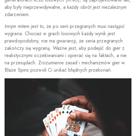
aby były nieprzewidywalne, a każdy obrót jest niezależnym
zdarzeniem.
Innym mitem jest to, że po serii przegranych musi nastąpić
wygrana. Chociaż w grach losowych każdy wynik jest
prawdopodobny, nie ma gwarancji, że seria przegranych
zakończy się wygraną. Ważne jest, aby podejść do gier z
realistycznymi oczekiwaniami i opierać się na faktach, a nie
na przesądach. Zrozumienie zasad i mechanizmów gier w
Blaze Spins pozwoli Ci unikać błędnych przekonań.