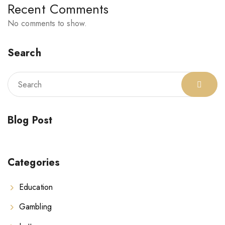
Recent Comments
No comments to show.
Search
Blog Post
Categories
Education
Gambling