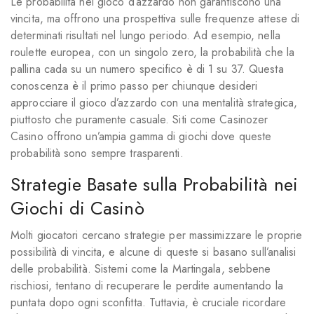
Le probabilità nel gioco d’azzardo non garantiscono una
vincita, ma offrono una prospettiva sulle frequenze attese di
determinati risultati nel lungo periodo. Ad esempio, nella
roulette europea, con un singolo zero, la probabilità che la
pallina cada su un numero specifico è di 1 su 37. Questa
conoscenza è il primo passo per chiunque desideri
approcciare il gioco d’azzardo con una mentalità strategica,
piuttosto che puramente casuale. Siti come Casinozer
Casino offrono un’ampia gamma di giochi dove queste
probabilità sono sempre trasparenti.
Strategie Basate sulla Probabilità nei
Giochi di Casinò
Molti giocatori cercano strategie per massimizzare le proprie
possibilità di vincita, e alcune di queste si basano sull’analisi
delle probabilità. Sistemi come la Martingala, sebbene
rischiosi, tentano di recuperare le perdite aumentando la
puntata dopo ogni sconfitta. Tuttavia, è cruciale ricordare