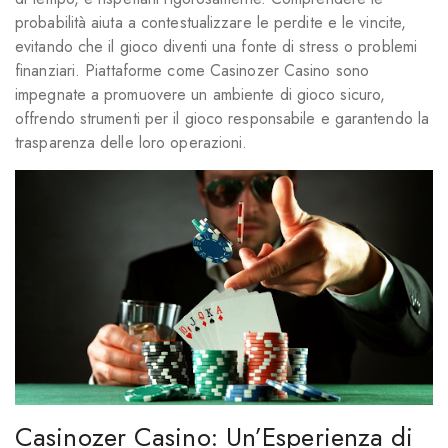
probabilità aiuta a contestualizzare le perdite e le vincite,
evitando che il gioco diventi una fonte di stress o problemi
finanziari. Piattaforme come Casinozer Casino sono
impegnate a promuovere un ambiente di gioco sicuro,
offrendo strumenti per il gioco responsabile e garantendo la
trasparenza delle loro operazioni.
Casinozer Casino: Un’Esperienza di