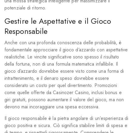
una mossa strategica intelligente per massimizzare il
potenziale di ritorno.
Gestire le Aspettative e il Gioco
Responsabile
Anche con una profonda conoscenza delle probabilità, è
fondamentale approcciare il gioco d’azzardo con aspettative
realistiche. Le vincite significative sono spesso il risultato
della fortuna, non di una formula matematica infallibile. Il
gioco d’azzardo dovrebbe essere visto come una forma di
intrattenimento, e il denaro speso dovrebbe essere
considerato un costo per quel divertimento. Promozioni
come quelle offerte da Casinozer Casino, inclusi bonus e
giri gratuiti, possono aumentare il valore del gioco, ma non
devono mai incoraggiare una spesa eccessiva.
Il gioco responsabile è la pietra angolare di un’esperienza di
gioco positiva e sicura. Ciò significa stabilire limiti di spesa e
di tempo, e rispettarli rigorosamente. Comprendere le