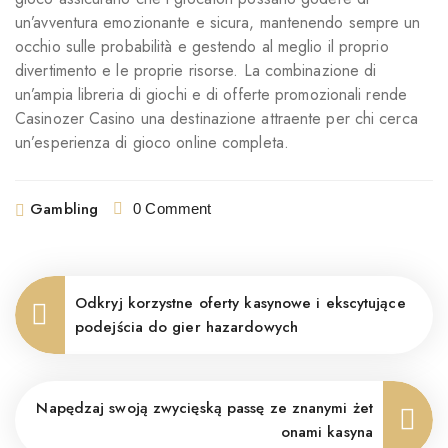
un’avventura emozionante e sicura, mantenendo sempre un
occhio sulle probabilità e gestendo al meglio il proprio
divertimento e le proprie risorse. La combinazione di
un’ampia libreria di giochi e di offerte promozionali rende
Casinozer Casino una destinazione attraente per chi cerca
un’esperienza di gioco online completa.
Gambling
0 Comment
Odkryj korzystne oferty kasynowe i ekscytujące
podejścia do gier hazardowych
Napędzaj swoją zwycięską passę ze znanymi żet
onami kasyna