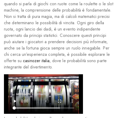
quando si parla di giochi con ruote come la roulette o le slot
machine, la comprensione delle probabilità è fondamentale.
Non si tratta di pura magia, ma di calcoli matematici precisi
che determinano le possibilità di vincita. Ogni giro della
ruota, ogni lancio dei dadi, è un evento indipendente
governato da principi statistici. Conoscere questi principi
può aiutare i giocatori a prendere decisioni più informate,
anche se la fortuna gioca sempre un ruolo innegabile. Per
chi cerca un’esperienza completa, è possibile esplorare le
offerte su
casinozer italia
, dove le probabilità sono parte
integrante del divertimento.