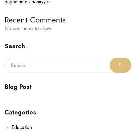
başlamanın əhəmiyyəti
Recent Comments
No comments to show.
Search
Blog Post
Categories
Education