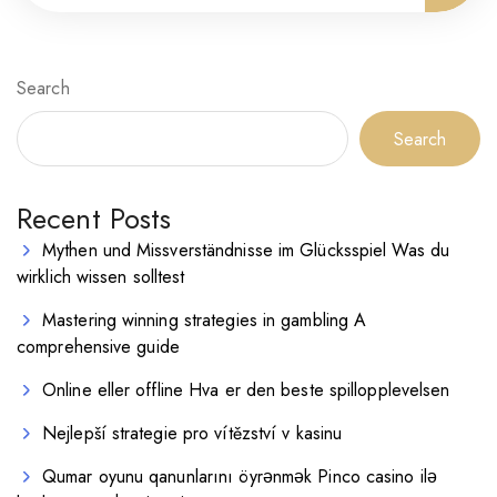
Search
Search
Recent Posts
Mythen und Missverständnisse im Glücksspiel Was du
wirklich wissen solltest
Mastering winning strategies in gambling A
comprehensive guide
Online eller offline Hva er den beste spillopplevelsen
Nejlepší strategie pro vítězství v kasinu
Qumar oyunu qanunlarını öyrənmək Pinco casino ilə