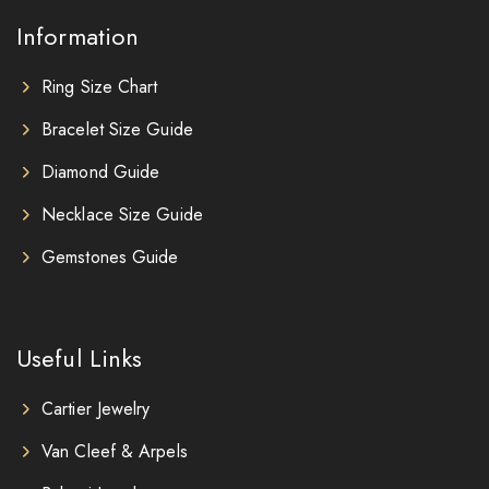
Information
Ring Size Chart
Bracelet Size Guide
Diamond Guide
Necklace Size Guide
Gemstones Guide
Useful Links
Cartier Jewelry
Van Cleef & Arpels