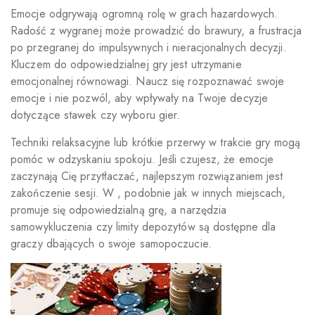
Emocje odgrywają ogromną rolę w grach hazardowych.
Radość z wygranej może prowadzić do brawury, a frustracja
po przegranej do impulsywnych i nieracjonalnych decyzji.
Kluczem do odpowiedzialnej gry jest utrzymanie
emocjonalnej równowagi. Naucz się rozpoznawać swoje
emocje i nie pozwól, aby wpływały na Twoje decyzje
dotyczące stawek czy wyboru gier.
Techniki relaksacyjne lub krótkie przerwy w trakcie gry mogą
pomóc w odzyskaniu spokoju. Jeśli czujesz, że emocje
zaczynają Cię przytłaczać, najlepszym rozwiązaniem jest
zakończenie sesji. W , podobnie jak w innych miejscach,
promuje się odpowiedzialną grę, a narzędzia
samowykluczenia czy limity depozytów są dostępne dla
graczy dbających o swoje samopoczucie.