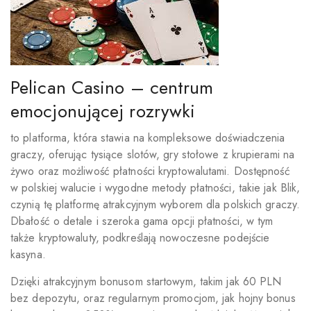
Pelican Casino – centrum
emocjonującej rozrywki
to platforma, która stawia na kompleksowe doświadczenia
graczy, oferując tysiące slotów, gry stołowe z krupierami na
żywo oraz możliwość płatności kryptowalutami. Dostępność
w polskiej walucie i wygodne metody płatności, takie jak Blik,
czynią tę platformę atrakcyjnym wyborem dla polskich graczy.
Dbałość o detale i szeroka gama opcji płatności, w tym
także kryptowaluty, podkreślają nowoczesne podejście
kasyna.
Dzięki atrakcyjnym bonusom startowym, takim jak 60 PLN
bez depozytu, oraz regularnym promocjom, jak hojny bonus