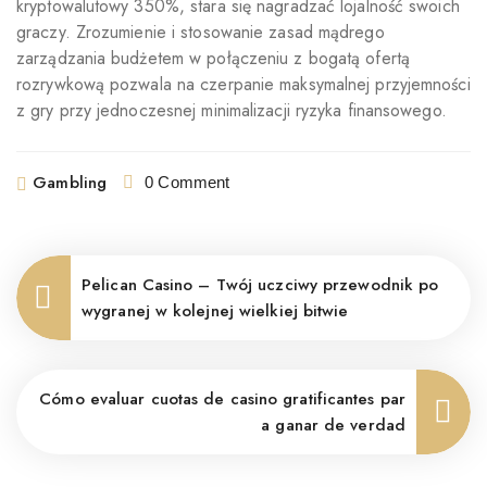
kryptowalutowy 350%, stara się nagradzać lojalność swoich
graczy. Zrozumienie i stosowanie zasad mądrego
zarządzania budżetem w połączeniu z bogatą ofertą
rozrywkową pozwala na czerpanie maksymalnej przyjemności
z gry przy jednoczesnej minimalizacji ryzyka finansowego.
Gambling
0 Comment
Pelican Casino – Twój uczciwy przewodnik po
wygranej w kolejnej wielkiej bitwie
Cómo evaluar cuotas de casino gratificantes par
a ganar de verdad