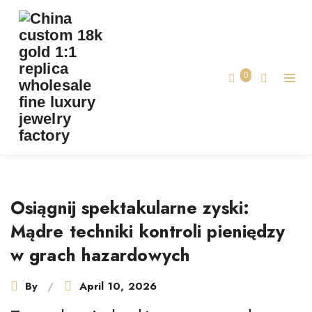
OSIĄGNIJ SPEKTAKULARNE ZYSKI: MĄDRE
TECHNIKI KONTROLI PIENIĘDZY W GRACH
HAZARDOWYCH
0
Osiągnij spektakularne zyski: Mądre
Home
techniki kontroli pieniędzy w grach
hazardowych
Post
Osiągnij spektakularne zyski:
navigation
Mądre techniki kontroli pieniędzy
w grach hazardowych
By
April 10, 2026