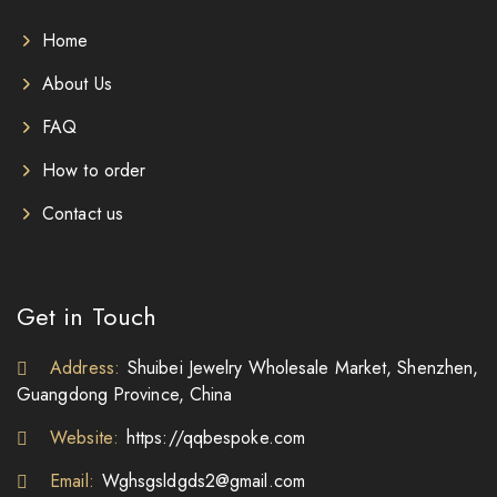
Home
About Us
FAQ
How to order
Contact us
Get in Touch
Address:
Shuibei Jewelry Wholesale Market, Shenzhen,
Guangdong Province, China
Website:
https://qqbespoke.com
Email:
Wghsgsldgds2@gmail.com