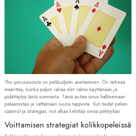
Yksi perusasioista on pelibudjetin asettaminen. On tärkeää
määrittää, kuinka paljon rahaa olet valmis käyttämään ja
pidättäytyä tästä summasta. Tämä auttaa sinua hallitsemaan
pelaamistasi ja välttämään suuria tappioita. Kun tiedät pelien
säännöt ja strategiat, voit alkaa kehittää omaa pelityyliäsi.
Voittamisen strategiat kolikkopeleissä