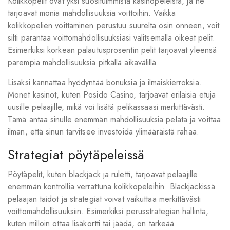
Kolikkopelit ovat yksi suosituimmista kasinopeleistä, ja ne
tarjoavat monia mahdollisuuksia voittoihin. Vaikka
kolikkopelien voittaminen perustuu suurelta osin onneen, voit
silti parantaa voittomahdollisuuksiasi valitsemalla oikeat pelit.
Esimerkiksi korkean palautusprosentin pelit tarjoavat yleensä
parempia mahdollisuuksia pitkällä aikavälillä.
Lisäksi kannattaa hyödyntää bonuksia ja ilmaiskierroksia.
Monet kasinot, kuten Posido Casino, tarjoavat erilaisia etuja
uusille pelaajille, mikä voi lisätä pelikassaasi merkittävästi.
Tämä antaa sinulle enemmän mahdollisuuksia pelata ja voittaa
ilman, että sinun tarvitsee investoida ylimääräistä rahaa.
Strategiat pöytäpeleissä
Pöytäpelit, kuten blackjack ja ruletti, tarjoavat pelaajille
enemmän kontrollia verrattuna kolikkopeleihin. Blackjackissä
pelaajan taidot ja strategiat voivat vaikuttaa merkittävästi
voittomahdollisuuksiin. Esimerkiksi perusstrategian hallinta,
kuten milloin ottaa lisäkortti tai jäädä, on tärkeää