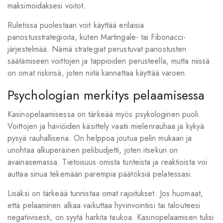
maksimoidaksesi voitot.
Ruletissa puolestaan voit käyttää erilaisia
panostusstrategioita, kuten Martingale- tai Fibonacci-
järjestelmää. Nämä strategiat perustuvat panostusten
säätämiseen voittojen ja tappioiden perusteella, mutta niissä
on omat riskinsä, joten niitä kannattaa käyttää varoen.
Psychologian merkitys pelaamisessa
Kasinopelaamisessa on tärkeää myös psykologinen puoli.
Voittojen ja häviöiden käsittely vaatii mielenrauhaa ja kykyä
pysyä rauhallisena. On helppoa joutua pelin mukaan ja
unohtaa alkuperäinen pelibudjetti, joten itsekuri on
avainasemassa. Tietoisuus omista tunteista ja reaktioista voi
auttaa sinua tekemään parempia päätöksiä pelatessasi.
Lisäksi on tärkeää tunnistaa omat rajoitukset. Jos huomaat,
että pelaaminen alkaa vaikuttaa hyvinvointiisi tai talouteesi
negatiivisesti, on syytä harkita taukoa. Kasinopelaamisen tulisi