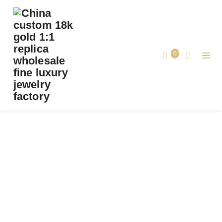
0
KASINOPELAAMISEN EDISTYNEET
STRATEGIAT OPAS VOITTAMISEEN
Kasinopelaamisen edistyneet strategiat
Home
Opas voittamiseen