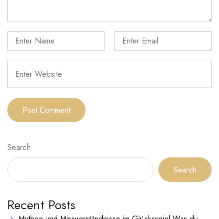
Search
Search
Recent Posts
Mythen und Missverständnisse im Glücksspiel Was du